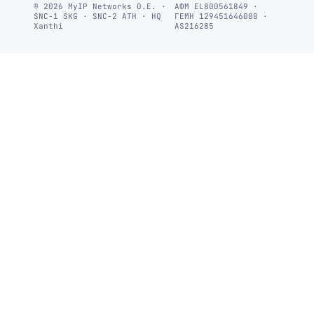
© 2026 MyIP Networks Ο.Ε. ·
ΑΦΜ EL800561849 ·
SNC-1 SKG · SNC-2 ATH · HQ
ΓΕΜΗ 129451646000 ·
Xanthi
AS216285