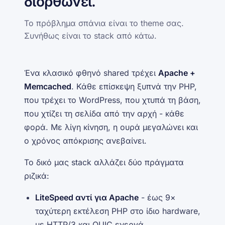
διορθώνει.
Το πρόβλημα σπάνια είναι το theme σας.
Συνήθως είναι το stack από κάτω.
Ένα κλασικό φθηνό shared τρέχει
Apache +
Memcached
. Κάθε επίσκεψη ξυπνά την PHP,
που τρέχει το WordPress, που χτυπά τη βάση,
που χτίζει τη σελίδα από την αρχή - κάθε
φορά. Με λίγη κίνηση, η ουρά μεγαλώνει και
ο χρόνος απόκρισης ανεβαίνει.
Το δικό μας stack αλλάζει δύο πράγματα
ριζικά:
LiteSpeed αντί για Apache
- έως 9×
ταχύτερη εκτέλεση PHP στο ίδιο hardware,
με HTTP/3 και QUIC ενεργά.