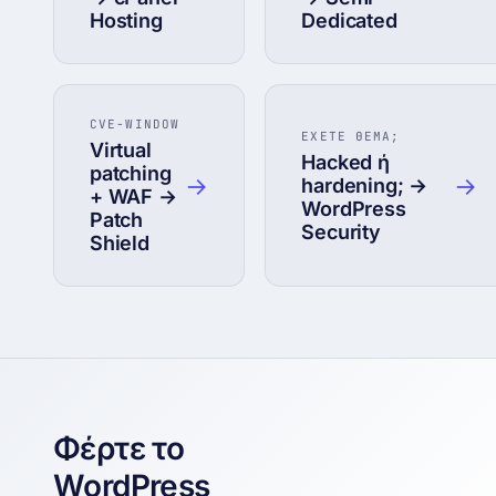
Hosting
Dedicated
CVE-WINDOW
ΕΧΕΤΕ ΘΕΜΑ;
Virtual
Hacked ή
patching
→
→
hardening; →
+ WAF →
WordPress
Patch
Security
Shield
Φέρτε το
WordPress