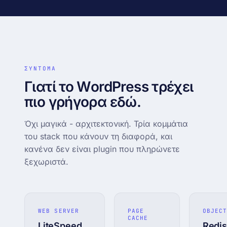
IP · ASN · ISP · reverse DNS
Δωρεάν μεταφορά site
DNS · WHOIS · SSL
Zero-downtime · την κάνουμε εμείς
records + WHOIS + cert inspector
Looking glass
↗
BGP · traceroute · mtr (AS216285)
ΣΥΝΤΟΜΑ
Γιατί το WordPress τρέχει
πιο γρήγορα εδώ.
Όχι μαγικά - αρχιτεκτονική. Τρία κομμάτια
του stack που κάνουν τη διαφορά, και
κανένα δεν είναι plugin που πληρώνετε
ξεχωριστά.
WEB SERVER
PAGE
OBJEC
CACHE
LiteSpeed
Redis