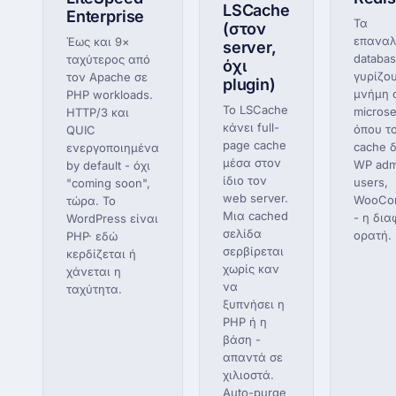
LSCache
Enterprise
Τα
(στον
επανα
Έως και 9×
server,
databas
ταχύτερος από
όχι
γυρίζο
τον Apache σε
plugin)
μνήμη 
PHP workloads.
Το LSCache
microse
HTTP/3 και
κάνει full-
όπου το
QUIC
page cache
cache δ
ενεργοποιημένα
μέσα στον
WP admi
by default - όχι
ίδιο τον
users,
"coming soon",
web server.
WooCom
τώρα. Το
Μια cached
- η δια
WordPress είναι
σελίδα
ορατή.
PHP· εδώ
σερβίρεται
κερδίζεται ή
χωρίς καν
χάνεται η
να
ταχύτητα.
ξυπνήσει η
PHP ή η
βάση -
απαντά σε
χιλιοστά.
Auto-purge