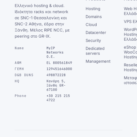
Ελληνικό hosting & cloud.
Hosting
Web H
Ιδιόκτητα racks και network
Ελλάδ
Domains
σε SNC-1 Θεσσαλονίκη και
VPS Ε
SNC-2 Αθήνα, έδρα στην
Cloud
WordP
Ξάνθη. Μέλος RIPE NCC, με
Datacenter
Hostin
peering στο GR-IX.
Ελλάδ
Security
eShop 
Name
MyIP
Dedicated
WooC
Networks
servers
Ο.Ε.
Hostin
Management
ΑΦΜ
EL 800561849
Resell
ΓΕΜΗ
129451646000
Hostin
D&B DUNS
498872228
Μεταφ
HQ
Κανάρη 5,
ιστοσε
Ξάνθη GR-
67100
Phone
+30 215 215
4722