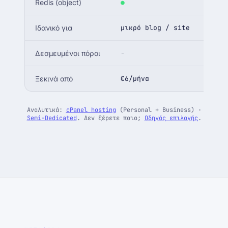
Redis (object)
●
●
Ιδανικό για
μικρό blog / site
busi
Δεσμευμένοι πόροι
-
-
Ξεκινά από
€6/μήνα
€17/
Αναλυτικά:
cPanel hosting
(Personal + Business) ·
Semi-Dedicated
. Δεν ξέρετε ποιο;
Οδηγός επιλογής
.