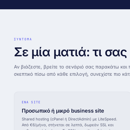
Δωρεάν μεταφορά site
DNS · WHOIS · SSL
Zero-downtime · την κάνουμε εμείς
records + WHOIS + cert insp
Looking glass
↗
BGP · traceroute · mtr (AS21
ΣΥΝΤΟΜΑ
Σε μία ματιά: τι σας
Αν βιάζεστε, βρείτε το σενάριό σας παρακάτω και 
σκεπτικό πίσω από κάθε επιλογή, συνεχίστε πιο κά
ΕΝΑ SITE
Προσωπικό ή μικρό business site
Shared hosting (cPanel ή DirectAdmin) με LiteSpeed.
Από €6/μήνα, στήνεται σε λεπτά, δωρεάν SSL και