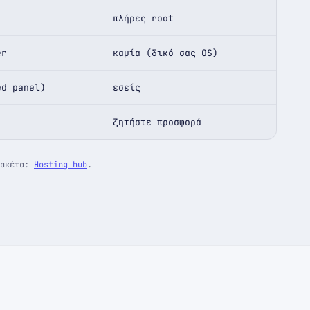
πλήρες root
er
καμία (δικό σας OS)
ed panel)
εσείς
ζητήστε προσφορά
πακέτα:
Hosting hub
.