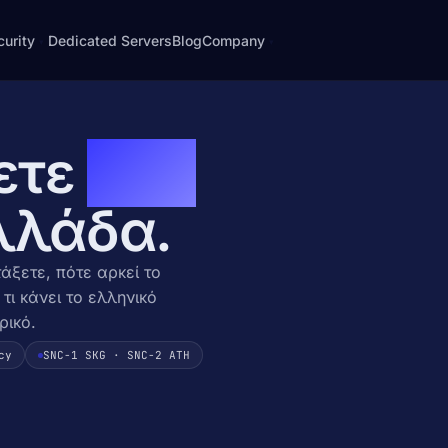
curity
Dedicated Servers
Blog
Company
▾
▾
About
ipe
e signing
Who we are, story, principles
ετε
web
ecurity
Contact
cross-
· harden
Email, phone, ticket
λλάδα.
atch Shield
Blog
g · WAF
Notes from the rack
· BYOIP
FAQ
άξετε, πότε αρκεί το
rotection · OSS
Common questions answered
τι κάνει το ελληνικό
ρικό.
Legal & GDPR
otection · OSS
Terms, privacy, payments
cy
SNC-1 SKG · SNC-2 ATH
 NETIX