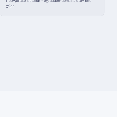
Πραγματικό isolation - όχι addon-domains στον ίδιο
χώρο.