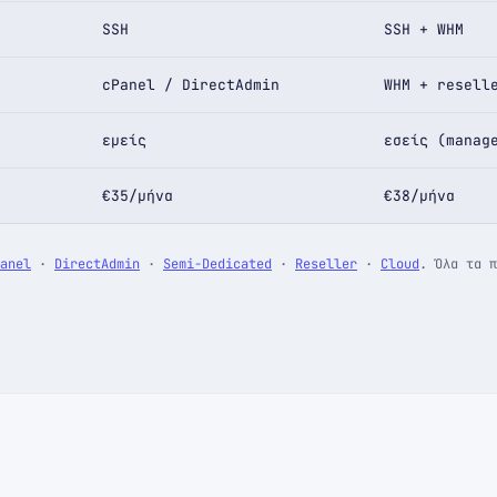
SSH
SSH + WHM
cPanel / DirectAdmin
WHM + resell
εμείς
εσείς (manag
€35/μήνα
€38/μήνα
anel
·
DirectAdmin
·
Semi-Dedicated
·
Reseller
·
Cloud
. Όλα τα 