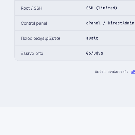
Root / SSH
SSH (limited)
Control panel
cPanel / DirectAdmin
Ποιος διαχειρίζεται
εμείς
Ξεκινά από
€6/μήνα
Δείτε αναλυτικά:
cP