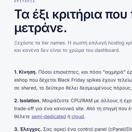
ΚΡΙΤΗΡΙΑ
Τα έξι κριτήρια πο
μετράνε.
Ξεχάστε τα tier names. Η σωστή επιλογή hosting κρ
και κανένα δεν είναι το χρώμα του dashboard.
1. Κίνηση.
Πόσοι επισκέπτες, και πόσο "αιχμηρά" έρ
eshop που δέχεται Black Friday spikes έχουν τελεί
σε shared, το δεύτερο θέλει δεσμευμένους πόρους.
2. Isolation.
Μοιράζεστε CPU/RAM με άλλους ή έχετε
trade-off για ένα κανονικό site. Από τη στιγμή που 
θέλετε
semi-dedicated
ή
cloud
.
3. Έλεγχος.
Σας αρκεί ένα control panel (cPanel/Di