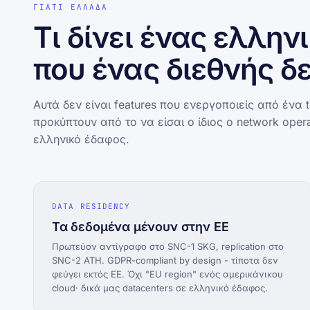
ΓΙΑΤΙ ΕΛΛΑΔΑ
Τι δίνει ένας ελλη
που ένας διεθνής δε
Αυτά δεν είναι features που ενεργοποιείς από ένα to
προκύπτουν από το να είσαι ο ίδιος ο network oper
ελληνικό έδαφος.
DATA RESIDENCY
Τα δεδομένα μένουν στην ΕΕ
Πρωτεύον αντίγραφο στο SNC-1 SKG, replication στο
SNC-2 ATH. GDPR-compliant by design - τίποτα δεν
φεύγει εκτός ΕΕ. Όχι "EU region" ενός αμερικάνικου
cloud· δικά μας datacenters σε ελληνικό έδαφος.