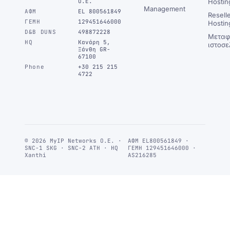
Ο.Ε.
Hostin
Management
ΑΦΜ
EL 800561849
Resell
ΓΕΜΗ
129451646000
Hostin
D&B DUNS
498872228
Μεταφ
HQ
Κανάρη 5,
ιστοσε
Ξάνθη GR-
67100
Phone
+30 215 215
4722
© 2026 MyIP Networks Ο.Ε. ·
ΑΦΜ EL800561849 ·
SNC-1 SKG · SNC-2 ATH · HQ
ΓΕΜΗ 129451646000 ·
Xanthi
AS216285