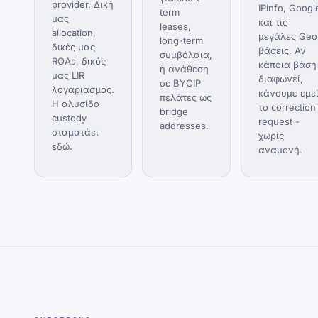
provider. Δική
IPinfo, Googl
term
μας
και τις
leases,
allocation,
μεγάλες Geo
long-term
δικές μας
βάσεις. Αν
συμβόλαια,
ROAs, δικός
κάποια βάση
ή ανάθεση
μας LIR
διαφωνεί,
σε BYOIP
λογαριασμός.
κάνουμε εμε
πελάτες ως
Η αλυσίδα
το correction
bridge
custody
request -
addresses.
σταματάει
χωρίς
εδώ.
αναμονή.