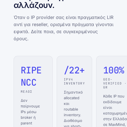
αλλάζουν.
Όταν ο IP provider σας είναι πραγματικός LIR
αντί για reseller, ορισμένα πράγματα γίνονται
εφικτά. Δείτε ποια, σε συγκεκριμένους
όρους.
RIPE
/22+
100%
NCC
IPV4
GEO-
INVENTORY
VERIFIED ·
GR
ΜΕΛΟΣ
Σημαντικό
Κάθε IP που
allocated
Δεν
εκδίδουμε
και
παίρνουμε
είναι
routable
IPs μέσω
καταχωρημέ
inventory.
broker ή
στην Ελλάδα
Διαθέσιμο
parent
σε MaxMind,
για short-