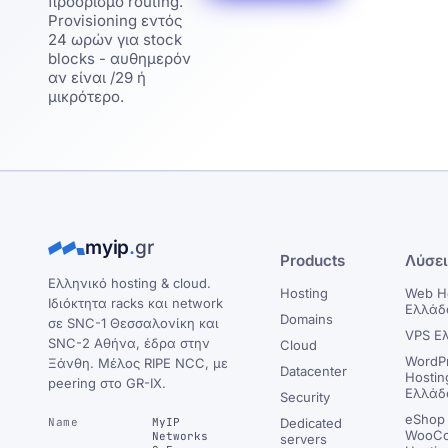
προορισμό routing.
Provisioning εντός
24 ωρών για stock
blocks - αυθημερόν
αν είναι /29 ή
μικρότερο.
myip
.
gr
Products
Λύσε
Ελληνικό hosting & cloud.
Hosting
Web H
Ιδιόκτητα racks και network
Ελλάδ
Domains
σε SNC-1 Θεσσαλονίκη και
VPS Ε
SNC-2 Αθήνα, έδρα στην
Cloud
WordP
Ξάνθη. Μέλος RIPE NCC, με
Datacenter
Hostin
peering στο GR-IX.
Ελλάδ
Security
eShop 
Name
MyIP
Dedicated
WooC
Networks
servers