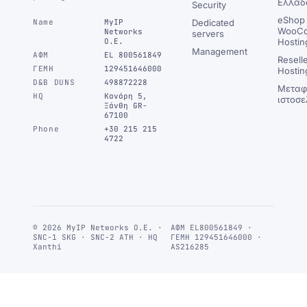
Ελλάδ
Security
eShop 
Name
MyIP
Dedicated
WooC
Networks
servers
Ο.Ε.
Hostin
Management
ΑΦΜ
EL 800561849
Resell
ΓΕΜΗ
129451646000
Hostin
D&B DUNS
498872228
Μεταφ
HQ
Κανάρη 5,
ιστοσε
Ξάνθη GR-
67100
Phone
+30 215 215
4722
© 2026 MyIP Networks Ο.Ε. ·
ΑΦΜ EL800561849 ·
SNC-1 SKG · SNC-2 ATH · HQ
ΓΕΜΗ 129451646000 ·
Xanthi
AS216285