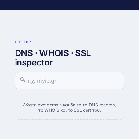
IP · ASN · ISP · reverse DNS
Δωρεάν μεταφορά site
DNS · WHOIS · SSL
Zero-downtime · την κάνουμε εμείς
records + WHOIS + cert inspector
Looking glass
↗
BGP · traceroute · mtr (AS216285)
LOOKUP
DNS · WHOIS · SSL
inspector
🔍
Δώστε ένα domain
Δώστε ένα domain και δείτε τα DNS records,
το WHOIS και το SSL cert του.