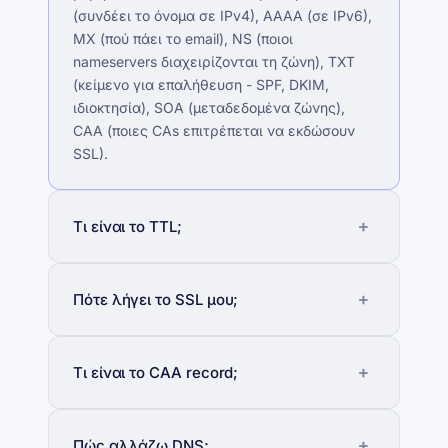
(συνδέει το όνομα σε IPv4), AAAA (σε IPv6),
MX (πού πάει το email), NS (ποιοι
nameservers διαχειρίζονται τη ζώνη), TXT
(κείμενο για επαλήθευση - SPF, DKIM,
ιδιοκτησία), SOA (μεταδεδομένα ζώνης),
CAA (ποιες CAs επιτρέπεται να εκδώσουν
SSL).
Τι είναι το TTL;
Πότε λήγει το SSL μου;
Τι είναι το CAA record;
Πώς αλλάζω DNS;