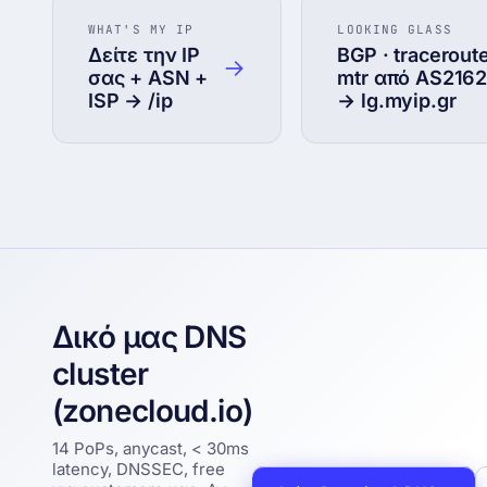
WHAT'S MY IP
LOOKING GLASS
Δείτε την IP
BGP · traceroute
→
σας + ASN +
mtr από AS216
ISP → /ip
→ lg.myip.gr
Δικό μας DNS
cluster
(zonecloud.io)
14 PoPs, anycast, < 30ms
latency, DNSSEC, free