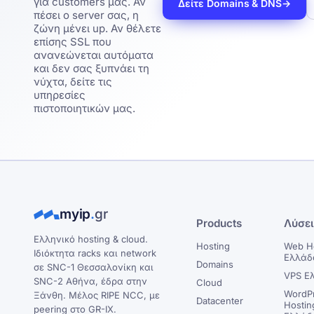
για customers μας. Αν
Δείτε Domains & DNS
→
πέσει ο server σας, η
ζώνη μένει up. Αν θέλετε
επίσης SSL που
ανανεώνεται αυτόματα
και δεν σας ξυπνάει τη
νύχτα, δείτε τις
υπηρεσίες
πιστοποιητικών μας.
myip
.
gr
Products
Λύσε
Ελληνικό hosting & cloud.
Hosting
Web H
Ιδιόκτητα racks και network
Ελλάδ
Domains
σε SNC-1 Θεσσαλονίκη και
VPS Ε
SNC-2 Αθήνα, έδρα στην
Cloud
WordP
Ξάνθη. Μέλος RIPE NCC, με
Datacenter
Hostin
peering στο GR-IX.