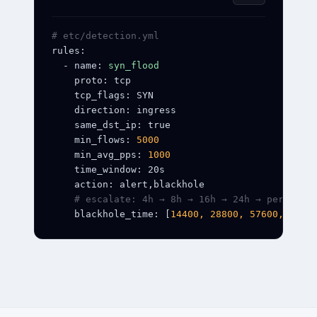
# etc/detection.yml
rules:
  - name: 
syn_flood
    proto: tcp
    tcp_flags: SYN
    direction: ingress
    same_dst_ip: true
    min_flows: 
5000
    min_avg_pps: 
1000
    time_window: 20s
    action: alert,blackhole
    # escalate: 4h → 8h → 16h → 24h → permanen
    blackhole_time: [
14400, 28800, 57600, 8640