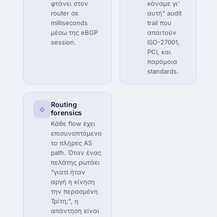
φτάνει στον
κάναμε γι'
router σε
αυτή" audit
milliseconds
trail που
μέσω της eBGP
απαιτούν
session.
ISO-27001,
PCI, και
παρόμοια
standards.
Routing
◇
forensics
Κάθε flow έχει
επισυναπτόμενο
το πλήρες AS
path. Όταν ένας
πελάτης ρωτάει
"γιατί ήταν
αργή η κίνηση
την περασμένη
Τρίτη;", η
απάντηση είναι