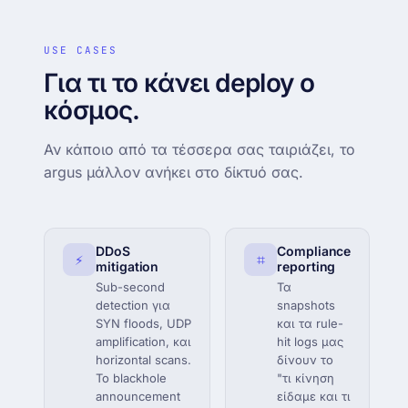
USE CASES
Για τι το κάνει deploy ο
κόσμος.
Αν κάποιο από τα τέσσερα σας ταιριάζει, το
argus μάλλον ανήκει στο δίκτυό σας.
DDoS
Compliance
⚡
⌗
mitigation
reporting
Sub-second
Τα
detection για
snapshots
SYN floods, UDP
και τα rule-
amplification, και
hit logs μας
horizontal scans.
δίνουν το
Το blackhole
"τι κίνηση
announcement
είδαμε και τι