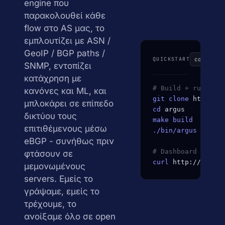
engine που
IP · ASN · ISP · reverse DNS
παρακολουθεί κάθε
Δωρεάν μεταφορά site
DNS · WHOIS · SSL
Zero-downtime · την κάνουμε εμείς
flow στο AS μας, το
records + WHOIS + cert inspector
εμπλουτίζει με ASN /
GeoIP / BGP paths /
Looking glass
↗
QUICKSTART
copy
BGP · traceroute · mtr (AS216285)
SNMP, εντοπίζει
κατάχρηση με
# Build + run on a
κανόνες και ML, και
git clone
 https://
μπλοκάρει σε επίπεδο
cd
 argus
δικτύου τους
make build
επιτιθέμενους μέσω
./bin/argus
eBGP - συνήθως πριν
# Dashboard on :96
φτάσουν σε
curl
 http://localh
μεμονωμένους
servers. Εμείς το
γράψαμε, εμείς το
τρέχουμε, το
ανοίξαμε όλο σε open