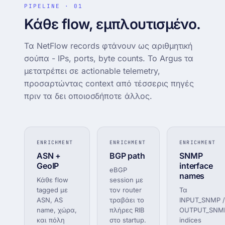
PIPELINE · 01
Κάθε flow, εμπλουτισμένο.
Τα NetFlow records φτάνουν ως αριθμητική
σούπα - IPs, ports, byte counts. Το Argus τα
μετατρέπει σε actionable telemetry,
προσαρτώντας context από τέσσερις πηγές
πριν τα δει οποιοσδήποτε άλλος.
ENRICHMENT
ENRICHMENT
ENRICHMENT
ASN +
BGP path
SNMP
GeoIP
interface
eBGP
names
Κάθε flow
session με
tagged με
τον router
Τα
ASN, AS
τραβάει το
INPUT_SNMP /
name, χώρα,
πλήρες RIB
OUTPUT_SNM
και πόλη
στο startup.
indices