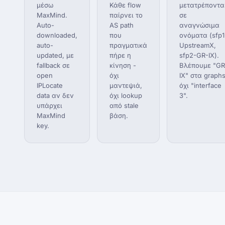
μέσω
Κάθε flow
μετατρέποντα
MaxMind.
παίρνει το
σε
Auto-
AS path
αναγνώσιμα
downloaded,
που
ονόματα (sfp1
auto-
πραγματικά
UpstreamX,
updated, με
πήρε η
sfp2-GR-IX).
fallback σε
κίνηση -
Βλέπουμε "GR
open
όχι
IX" στα graphs
IPLocate
μαντεψιά,
όχι "interface
data αν δεν
όχι lookup
3".
υπάρχει
από stale
MaxMind
βάση.
key.