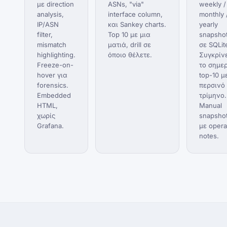
με direction
ASNs, "via"
weekly /
analysis,
interface column,
monthly 
IP/ASN
και Sankey charts.
yearly
filter,
Top 10 με μια
snapsho
mismatch
ματιά, drill σε
σε SQLit
highlighting.
όποιο θέλετε.
Συγκρίν
Freeze-on-
το σημε
hover για
top-10 μ
forensics.
περσινό
Embedded
τρίμηνο.
HTML,
Manual
χωρίς
snapsho
Grafana.
με opera
notes.