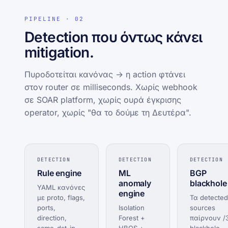
PIPELINE · 02
Detection που όντως κάνει
mitigation.
Πυροδοτείται κανόνας → η action φτάνει
στον router σε milliseconds. Χωρίς webhook
σε SOAR platform, χωρίς ουρά έγκρισης
operator, χωρίς "θα το δούμε τη Δευτέρα".
DETECTION
DETECTION
DETECTION
Rule engine
ML
BGP
anomaly
blackhole
YAML κανόνες
engine
με proto, flags,
Τα detected
ports,
Isolation
sources
direction,
Forest +
παίρνουν /