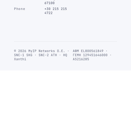
67100
Phone
+30 215 215
4722
© 2026 MyIP Networks Ο.Ε. ·
ΑΦΜ EL800561849 ·
SNC-1 SKG · SNC-2 ATH · HQ
ΓΕΜΗ 129451646000 ·
Xanthi
AS216285