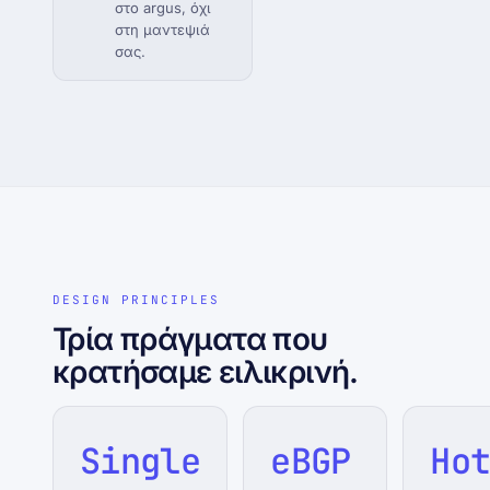
στο argus, όχι
στη μαντεψιά
σας.
DESIGN PRINCIPLES
Τρία πράγματα που
κρατήσαμε ειλικρινή.
Single
eBGP
Ho