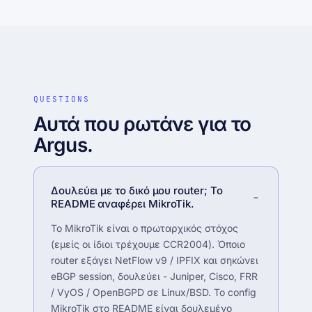
QUESTIONS
Αυτά που ρωτάνε για το
Argus.
Δουλεύει με το δικό μου router; Το
README αναφέρει MikroTik.
Το MikroTik είναι ο πρωταρχικός στόχος
(εμείς οι ίδιοι τρέχουμε CCR2004). Όποιο
router εξάγει NetFlow v9 / IPFIX και σηκώνει
eBGP session, δουλεύει - Juniper, Cisco, FRR
/ VyOS / OpenBGPD σε Linux/BSD. Το config
MikroTik στο README είναι δουλεμένο