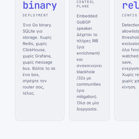
binary
re
CONTROL
PLANE
DEPLOYMENT
CONFIG
Embedded
GoBGP
Ένα Go binary.
Detectio
speaker.
SQLite για
allowlist
Δέχεται το
storage. Χωρίς
threshol
πλήρες RIB
Redis, χωρίς
exclusion
(για
ClickHouse,
όλα fsno
enrichment)
χωρίς Grafana,
watched.
και
χωρίς message
save,
ανακοινώνει
bus. Βάλτε το σε
ενεργοπο
blackhole
ένα box,
Χωρίς re
/32s με
στρέψτε τον
χωρίς χ
communities
router σας,
κίνηση.
(για
τέλος.
mitigation).
Όλα σε μία
διεργασία.