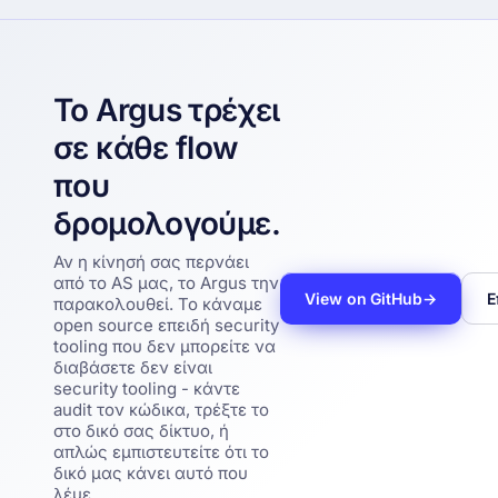
Το Argus τρέχει
σε κάθε flow
που
δρομολογούμε.
Αν η κίνησή σας περνάει
από το AS μας, το Argus την
View on GitHub
→
Ε
παρακολουθεί. Το κάναμε
open source επειδή security
tooling που δεν μπορείτε να
διαβάσετε δεν είναι
security tooling - κάντε
audit τον κώδικα, τρέξτε το
στο δικό σας δίκτυο, ή
απλώς εμπιστευτείτε ότι το
δικό μας κάνει αυτό που
λέμε.