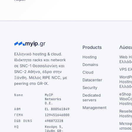
myip
.
gr
Products
Λύσε
Ελληνικό hosting & cloud.
Hosting
Web H
Ιδιόκτητα racks και network
Ελλάδ
Domains
σε SNC-1 Θεσσαλονίκη και
VPS Ε
SNC-2 Αθήνα, έδρα στην
Cloud
WordP
Ξάνθη. Μέλος RIPE NCC, με
Datacenter
Hostin
peering στο GR-IX.
Ελλάδ
Security
eShop 
Name
MyIP
Dedicated
WooC
Networks
servers
Ο.Ε.
Hostin
Management
ΑΦΜ
EL 800561849
Resell
ΓΕΜΗ
129451646000
Hostin
D&B DUNS
498872228
Μεταφ
HQ
Κανάρη 5,
ιστοσε
Ξάνθη GR-