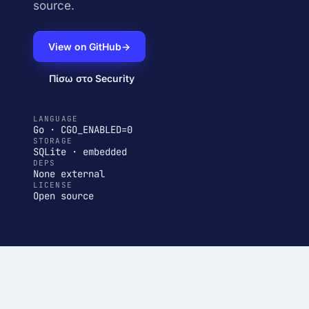
source.
View on GitHub
→
Πίσω στο Security
LANGUAGE
Go · CGO_ENABLED=0
STORAGE
SQLite · embedded
DEPS
None external
LICENSE
Open source