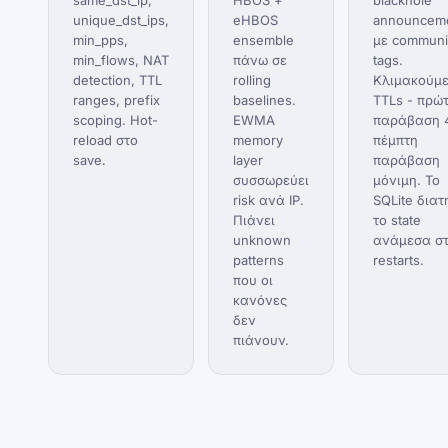
same_dst_ip,
HBOS +
blackhole
unique_dst_ips,
eHBOS
announcem
min_pps,
ensemble
με communi
min_flows, NAT
πάνω σε
tags.
detection, TTL
rolling
Κλιμακούμ
ranges, prefix
baselines.
TTLs - πρώ
scoping. Hot-
EWMA
παράβαση 
reload στο
memory
πέμπτη
save.
layer
παράβαση
συσσωρεύει
μόνιμη. Το
risk ανά IP.
SQLite διατ
Πιάνει
το state
unknown
ανάμεσα σ
patterns
restarts.
που οι
κανόνες
δεν
πιάνουν.