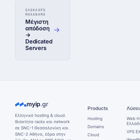
ΟΛΟΚΛΗΡΟ
ΜΗΧΑΝΗΜΑ
Μέγιστη
απόδοση
→
→
Dedicated
Servers
myip
.
gr
Products
Λύσε
Ελληνικό hosting & cloud.
Hosting
Web H
Ιδιόκτητα racks και network
Ελλάδ
Domains
σε SNC-1 Θεσσαλονίκη και
VPS Ε
SNC-2 Αθήνα, έδρα στην
Cloud
WordP