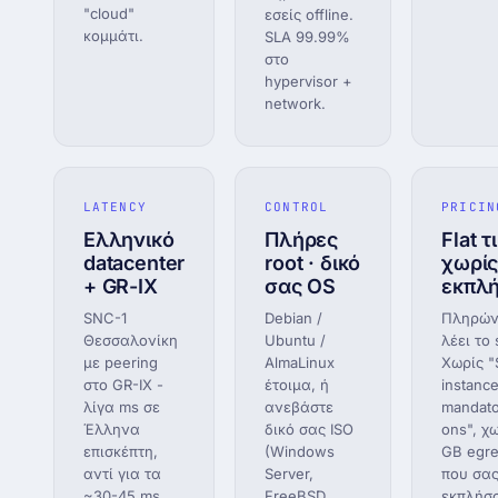
"cloud"
εσείς offline.
κομμάτι.
SLA 99.99%
στο
hypervisor +
network.
LATENCY
CONTROL
PRICIN
Ελληνικό
Πλήρες
Flat τ
datacenter
root · δικό
χωρί
+ GR-IX
σας OS
εκπλή
SNC-1
Debian /
Πληρώνε
Θεσσαλονίκη
Ubuntu /
λέει το 
με peering
AlmaLinux
Χωρίς "
στο GR-IX -
έτοιμα, ή
instanc
λίγα ms σε
ανεβάστε
mandato
Έλληνα
δικό σας ISO
ons", χ
επισκέπτη,
(Windows
GB egre
αντί για τα
Server,
που σα
~30-45 ms
FreeBSD,
εκπλήσ