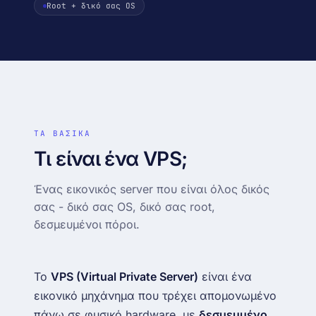
IP · ASN · ISP · reverse DNS
Root + δικό σας OS
Δωρεάν μεταφορά site
DNS · WHOIS · SSL
Zero-downtime · την κάνουμε εμείς
records + WHOIS + cert inspector
Looking glass
↗
BGP · traceroute · mtr (AS216285)
ΤΑ ΒΑΣΙΚΑ
Τι είναι ένα VPS;
Ένας εικονικός server που είναι όλος δικός
σας - δικό σας OS, δικό σας root,
δεσμευμένοι πόροι.
Το
VPS (Virtual Private Server)
είναι ένα
εικονικό μηχάνημα που τρέχει απομονωμένο
πάνω σε φυσικό hardware, με
δεσμευμένο