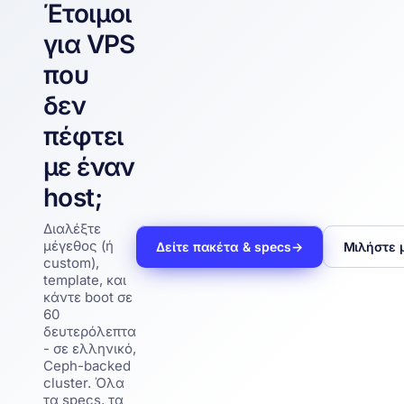
Έτοιμοι
για VPS
που
δεν
πέφτει
με έναν
host;
Διαλέξτε
μέγεθος (ή
Δείτε πακέτα & specs
→
Μιλήστε 
custom),
template, και
κάντε boot σε
60
δευτερόλεπτα
- σε ελληνικό,
Ceph-backed
cluster. Όλα
τα specs, τα