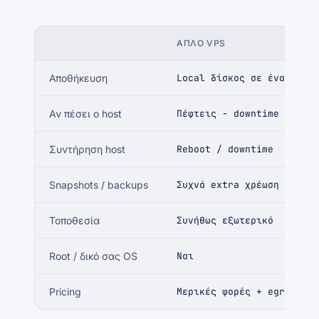
ΑΠΛΌ VPS
Αποθήκευση
Local δίσκος σε έναν host
Αν πέσει ο host
Πέφτεις - downtime
Συντήρηση host
Reboot / downtime
Snapshots / backups
Συχνά extra χρέωση
Τοποθεσία
Συνήθως εξωτερικό
Root / δικό σας OS
Ναι
Pricing
Μερικές φορές + egress fe