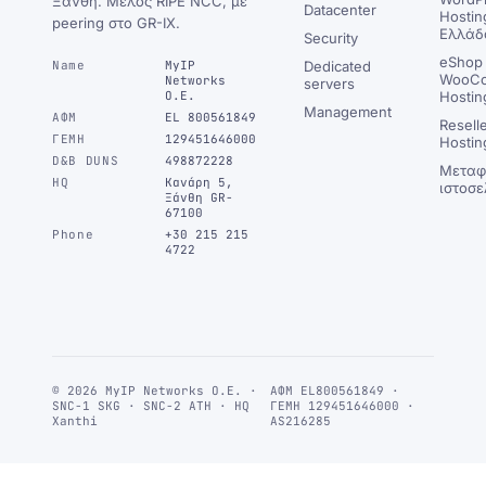
Ξάνθη. Μέλος RIPE NCC, με
Datacenter
Hostin
peering στο GR-IX.
Ελλάδ
Security
eShop 
Name
MyIP
Dedicated
WooC
Networks
servers
Ο.Ε.
Hostin
Management
ΑΦΜ
EL 800561849
Resell
ΓΕΜΗ
129451646000
Hostin
D&B DUNS
498872228
Μεταφ
HQ
Κανάρη 5,
ιστοσε
Ξάνθη GR-
67100
Phone
+30 215 215
4722
© 2026 MyIP Networks Ο.Ε. ·
ΑΦΜ EL800561849 ·
SNC-1 SKG · SNC-2 ATH · HQ
ΓΕΜΗ 129451646000 ·
Xanthi
AS216285