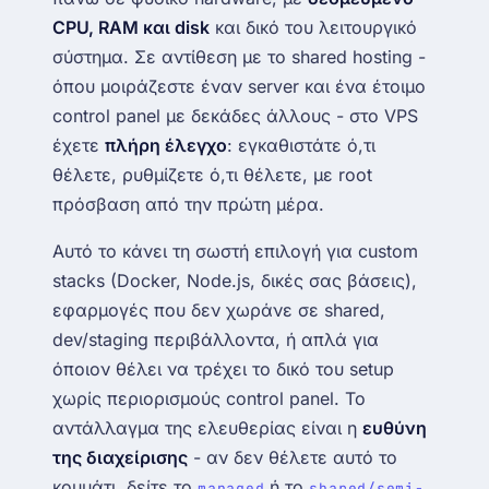
CPU, RAM και disk
και δικό του λειτουργικό
σύστημα. Σε αντίθεση με το shared hosting -
όπου μοιράζεστε έναν server και ένα έτοιμο
control panel με δεκάδες άλλους - στο VPS
έχετε
πλήρη έλεγχο
: εγκαθιστάτε ό,τι
θέλετε, ρυθμίζετε ό,τι θέλετε, με root
πρόσβαση από την πρώτη μέρα.
Αυτό το κάνει τη σωστή επιλογή για custom
stacks (Docker, Node.js, δικές σας βάσεις),
εφαρμογές που δεν χωράνε σε shared,
dev/staging περιβάλλοντα, ή απλά για
όποιον θέλει να τρέχει το δικό του setup
χωρίς περιορισμούς control panel. Το
αντάλλαγμα της ελευθερίας είναι η
ευθύνη
της διαχείρισης
- αν δεν θέλετε αυτό το
κομμάτι, δείτε το
ή το
managed
shared/semi-