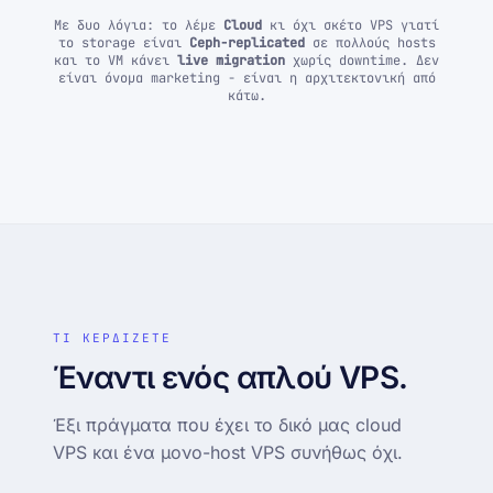
Με δυο λόγια: το λέμε
Cloud
κι όχι σκέτο VPS γιατί
το storage είναι
Ceph-replicated
σε πολλούς hosts
και το VM κάνει
live migration
χωρίς downtime. Δεν
είναι όνομα marketing - είναι η αρχιτεκτονική από
κάτω.
ΤΙ ΚΕΡΔΙΖΕΤΕ
Έναντι ενός απλού VPS.
Έξι πράγματα που έχει το δικό μας cloud
VPS και ένα μονο-host VPS συνήθως όχι.