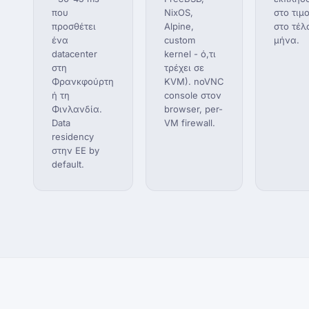
που
NixOS,
στο τιμ
προσθέτει
Alpine,
στο τέλ
ένα
custom
μήνα.
datacenter
kernel - ό,τι
στη
τρέχει σε
Φρανκφούρτη
KVM). noVNC
ή τη
console στον
Φινλανδία.
browser, per-
Data
VM firewall.
residency
στην ΕΕ by
default.