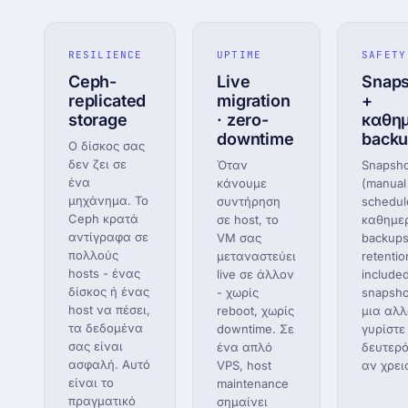
RESILIENCE
UPTIME
SAFETY
Ceph-
Live
Snaps
replicated
migration
+
storage
· zero-
καθη
downtime
back
Ο δίσκος σας
δεν ζει σε
Όταν
Snapsho
ένα
κάνουμε
(manual
μηχάνημα. Το
συντήρηση
schedul
Ceph κρατά
σε host, το
καθημε
αντίγραφα σε
VM σας
backups
πολλούς
μεταναστεύει
retentio
hosts - ένας
live σε άλλον
include
δίσκος ή ένας
- χωρίς
snapsho
host να πέσει,
reboot, χωρίς
μια αλλ
τα δεδομένα
downtime. Σε
γυρίστε
σας είναι
ένα απλό
δευτερ
ασφαλή. Αυτό
VPS, host
αν χρει
είναι το
maintenance
πραγματικό
σημαίνει