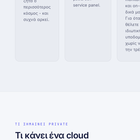
ζητά ο
service panel.
και on-
περισσότερος
δικά μα
κόσμος - και
Για ότ
συχνά αρκεί.
θέλετε
ιδιωτικ
υποδο
χωρίς 
την τρέ
ΤΙ ΣΗΜΑΙΝΕΙ PRIVATE
Τι κάνει ένα cloud