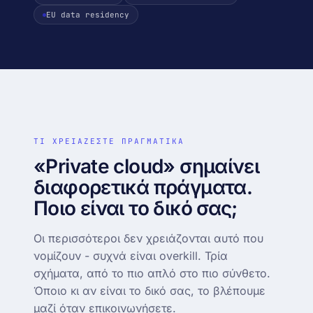
IP · ASN · ISP · reverse DNS
EU data residency
Δωρεάν μεταφορά site
DNS · WHOIS · SSL
Zero-downtime · την κάνουμε εμείς
records + WHOIS + cert inspector
Looking glass
↗
BGP · traceroute · mtr (AS216285)
ΤΙ ΧΡΕΙΑΖΕΣΤΕ ΠΡΑΓΜΑΤΙΚΑ
«Private cloud» σημαίνει
διαφορετικά πράγματα.
Ποιο είναι το δικό σας;
Οι περισσότεροι δεν χρειάζονται αυτό που
νομίζουν - συχνά είναι overkill. Τρία
σχήματα, από το πιο απλό στο πιο σύνθετο.
Όποιο κι αν είναι το δικό σας, το βλέπουμε
μαζί όταν επικοινωνήσετε.