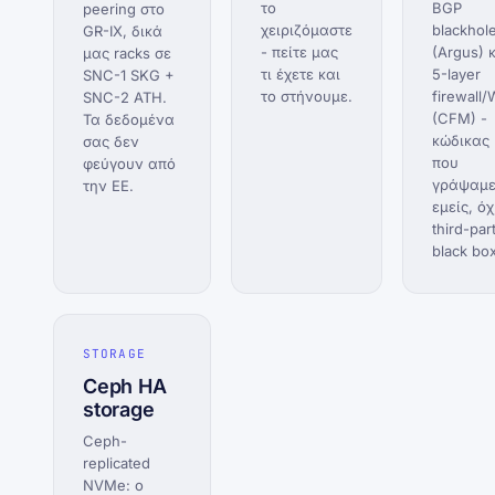
το
BGP
peering στο
χειριζόμαστε
blackhol
GR-IX, δικά
- πείτε μας
(Argus) 
μας racks σε
τι έχετε και
5-layer
SNC-1 SKG +
το στήνουμε.
firewall
SNC-2 ATH.
(CFM) -
Τα δεδομένα
κώδικας
σας δεν
που
φεύγουν από
γράψαμ
την ΕΕ.
εμείς, όχ
third-par
black box
STORAGE
Ceph HA
storage
Ceph-
replicated
NVMe: ο