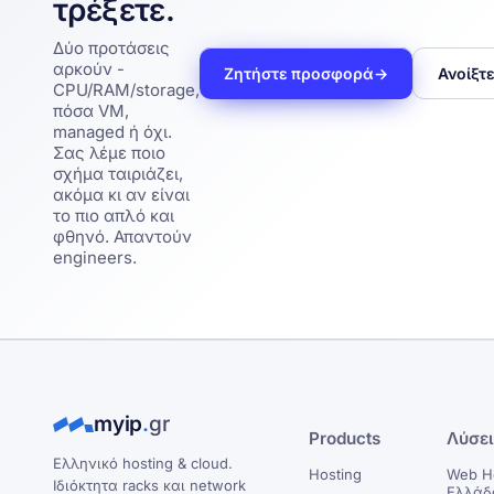
τρέξετε.
Δύο προτάσεις
αρκούν -
Ζητήστε προσφορά
→
Ανοίξτε
CPU/RAM/storage,
πόσα VM,
managed ή όχι.
Σας λέμε ποιο
σχήμα ταιριάζει,
ακόμα κι αν είναι
το πιο απλό και
φθηνό. Απαντούν
engineers.
myip
.
gr
Products
Λύσε
Ελληνικό hosting & cloud.
Hosting
Web H
Ιδιόκτητα racks και network
Ελλάδ