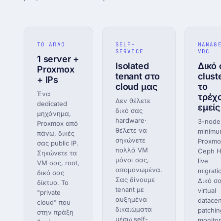
ΤΟ ΑΠΛΟ
SELF-
MANAG
SERVICE
VDC
1 server +
Isolated
Δικό
Proxmox
tenant στο
clust
+ IPs
cloud μας
το
Ένα
τρέχ
Δεν θέλετε
dedicated
εμείς
δικό σας
μηχάνημα,
hardware·
3-node
Proxmox από
θέλετε να
minim
πάνω, δικές
σηκώνετε
Proxmo
σας public IP.
πολλά VM
Ceph H
Σηκώνετε τα
μόνοι σας,
live
VM σας, root,
απομονωμένα.
migrati
δικό σας
Σας δίνουμε
Δικό σ
δίκτυο. Το
tenant με
virtual
"private
αυξημένα
datacen
cloud" που
δικαιώματα
patchin
στην πράξη
μέσω self-
monitor