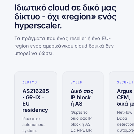
Ιδιωτικό cloud σε δικό μας
δίκτυο - όχι «region» ενός
hyperscaler.
Τα πράγματα που ένας reseller ή ένα EU-
region ενός αμερικάνικου cloud δομικά δεν
μπορεί να δώσει.
ΔΙΚΤΥΟ
BYOIP
SECURIT
AS216285
Δικό σας
Argus
· GR-IX ·
IP block
CFM,
EU
ή AS
δικά μ
residency
Φέρτε το
NetFlow
δικό σας IP
DDoS
Ιδιόκτητο
block ή AS.
detectio
autonomous
Ως RIPE LIR
αυτόματ
system,