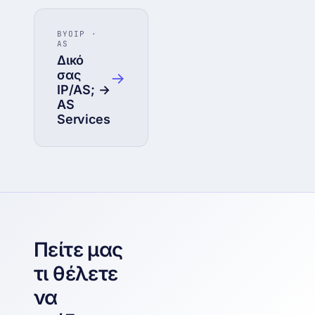
BYOIP ·
AS
Δικό
σας
→
IP/AS; →
AS
Services
Πείτε μας
τι θέλετε
να