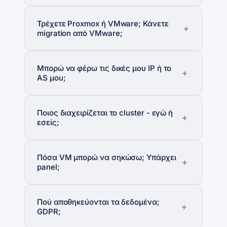
Τρέχετε Proxmox ή VMware; Κάνετε
migration από VMware;
Μπορώ να φέρω τις δικές μου IP ή το
AS μου;
Ποιος διαχειρίζεται το cluster - εγώ ή
εσείς;
Πόσα VM μπορώ να σηκώσω; Υπάρχει
panel;
Πού αποθηκεύονται τα δεδομένα;
GDPR;