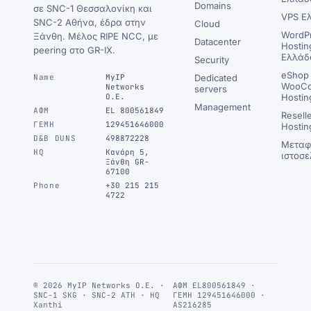
Domains
σε SNC-1 Θεσσαλονίκη και
VPS Ε
SNC-2 Αθήνα, έδρα στην
Cloud
WordP
Ξάνθη. Μέλος RIPE NCC, με
Datacenter
Hostin
peering στο GR-IX.
Ελλάδ
Security
eShop 
Name
MyIP
Dedicated
WooC
Networks
servers
Ο.Ε.
Hostin
Management
ΑΦΜ
EL 800561849
Resell
ΓΕΜΗ
129451646000
Hostin
D&B DUNS
498872228
Μεταφ
HQ
Κανάρη 5,
ιστοσε
Ξάνθη GR-
67100
Phone
+30 215 215
4722
© 2026 MyIP Networks Ο.Ε. ·
ΑΦΜ EL800561849 ·
SNC-1 SKG · SNC-2 ATH · HQ
ΓΕΜΗ 129451646000 ·
Xanthi
AS216285